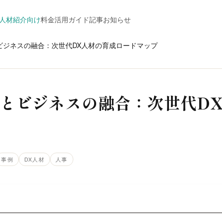
人材紹介向け
料金
活用ガイド
記事
お知らせ
ビジネスの融合：次世代DX人材の育成ロードマップ
とビジネスの融合：次世代D
事例
DX人材
人事