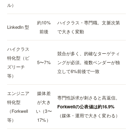
ル）
約10%
ハイクラス・専門職。文脈次第
LinkedIn 型
前後
で大きく変動
ハイクラス
競合が多く、的確なターゲティ
特化型（ビ
5〜7%
ングが必須。複数ベンダーが独
ズリーチ
立して6%前後で一致
等）
エンジニア
媒体差
専門性訴求が刺さると高返信。
特化型
が大き
Forkwellの公表値は約16.9%
（Forkwell
い（3〜
（媒体・運用で大きく変わる）
等）
17%）