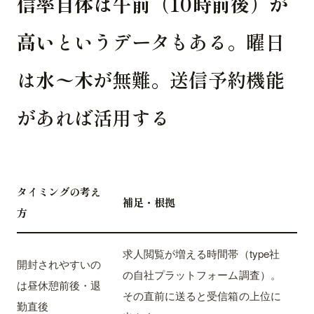
信率自体は午前（10時前後）が
高い
というデータもある。曜日
は
水〜木
が無難。送信予約機能
があれば活用する
タイミングの考え
補足・根拠
方
求人閲覧が増える時間帯（type社
開封されやすいの
の自社プラットフォーム調査）。
は昼休憩前後・退
その直前に送ると受信箱の上位に
勤直後