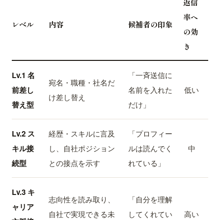
返信
率へ
レベル
内容
候補者の印象
の効
き
Lv.1 名
「一斉送信に
宛名・職種・社名だ
前差し
名前を入れた
低い
け差し替え
替え型
だけ」
Lv.2 ス
経歴・スキルに言及
「プロフィー
キル接
し、自社ポジション
ルは読んでく
中
続型
との接点を示す
れている」
Lv.3 キ
志向性を読み取り、
「自分を理解
ャリア
自社で実現できる未
してくれてい
高い