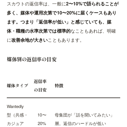
スカウトの返信率は、一般に
2〜10%
で語られることが
多く、媒体や運用次第で
10〜20%
に届くケースもあり
ます。つまり「返信率が低い」と感じていても、媒
体・職種の水準次第では
標準的
なこともあれば、明確
に
改善余地が大きい
こともあります。
媒体別の返信率の目安
返信率
媒体タイプ
特徴
の目安
Wantedly
型（共感・
10〜
母集団が「話を聞いてみたい」
カジュア
20%
層。返信のハードルが低い