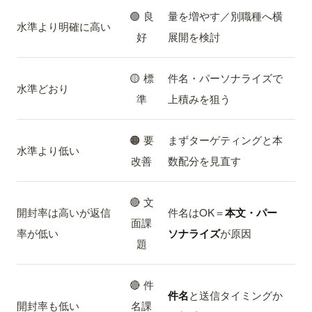
🟢 良
量を増やす／別職種へ横
水準より明確に高い
好
展開を検討
🟡 標
件名・パーソナライズで
水準どおり
準
上積みを狙う
🟠 要
まずターゲティングと本
水準より低い
改善
数配分を見直す
🔴 文
開封率は高いが返信
件名はOK＝
本文・パー
面課
率が低い
ソナライズ
が原因
題
🔴 件
件名
と送信タイミングか
開封率も低い
名課