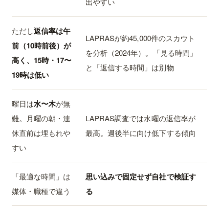
出やすい
ただし
返信率は午
LAPRASが約45,000件のスカウト
前（10時前後）が
を分析（2024年）。「見る時間」
高く、15時・17〜
と「返信する時間」は別物
19時は低い
曜日は
水〜木
が無
難。月曜の朝・連
LAPRAS調査では水曜の返信率が
休直前は埋もれや
最高。週後半に向け低下する傾向
すい
「最適な時間」は
思い込みで固定せず自社で検証す
媒体・職種で違う
る