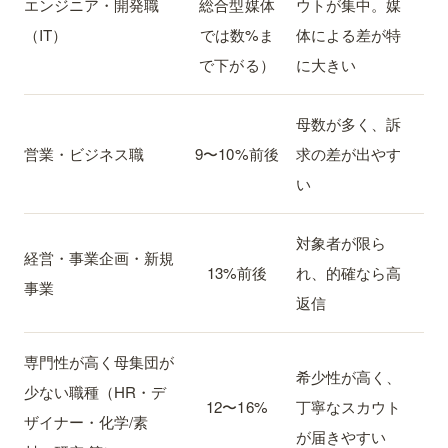
エンジニア・開発職
総合型媒体
ウトが集中。媒
（IT）
では数%ま
体による差が特
で下がる）
に大きい
母数が多く、訴
営業・ビジネス職
9〜10%前後
求の差が出やす
い
対象者が限ら
経営・事業企画・新規
13%前後
れ、的確なら高
事業
返信
専門性が高く母集団が
希少性が高く、
少ない職種（HR・デ
12〜16%
丁寧なスカウト
ザイナー・化学/素
が届きやすい