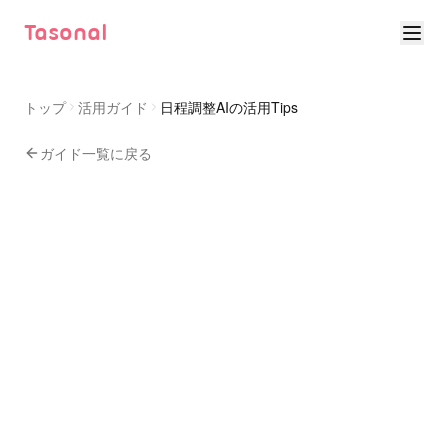
Tasonal
トップ
活用ガイド
日程調整AIの活用Tips
ガイド一覧に戻る
日程調整
最大
限活用するためのTips
はじめてのTasonal