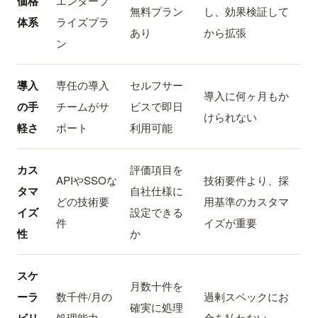
価格
エンタープ
無料プラン
し、効果検証して
体系
ライズプラ
あり
から拡張
ン
導入
専任の導入
セルフサー
導入に何ヶ月もか
の手
チームがサ
ビスで即日
けられない
軽さ
ポート
利用可能
カス
評価項目を
APIやSSOな
技術要件より、採
タマ
自社仕様に
どの技術要
用基準のカスタマ
イズ
設定できる
件
イズが重要
性
か
スケ
月数十件を
ーラ
数千件/月の
過剰スペックにお
確実に処理
処理能力
金を払わない