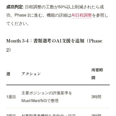
成功判定
: 日程調整の工数が50%以上削減されたら成
功。Phase 2に進む。機能の詳細は
AI日程調整
を参照し
てください。
Month 3-4：書類選考のAI支援を追加（Phase
2）
所要時
週
アクション
間
主要ポジションの評価基準を
1週目
3時間
Must/Want/NGで整理
2週目
AI書類選考機能を有効化・設定
2時間