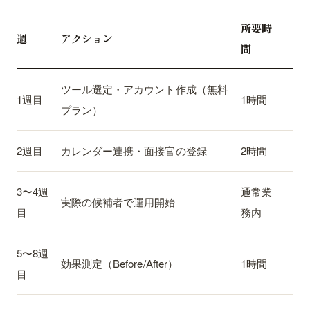
所要時
週
アクション
間
ツール選定・アカウント作成（無料
1週目
1時間
プラン）
2週目
カレンダー連携・面接官の登録
2時間
3〜4週
通常業
実際の候補者で運用開始
目
務内
5〜8週
効果測定（Before/After）
1時間
目