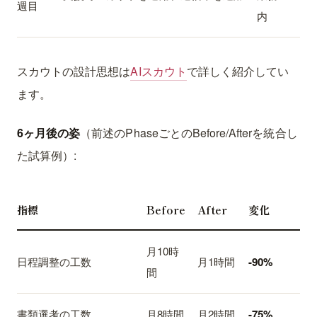
週目
内
スカウトの設計思想は
AIスカウト
で詳しく紹介してい
ます。
6ヶ月後の姿
（前述のPhaseごとのBefore/Afterを統合し
た試算例）:
指標
Before
After
変化
月10時
日程調整の工数
月1時間
-90%
間
書類選考の工数
月8時間
月2時間
-75%