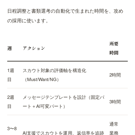
日程調整と書類選考の自動化で生まれた時間を、攻め
の採用に使います。
所要
週
アクション
時間
1週
スカウト対象の評価軸を構造化
2時間
目
（Must/Want/NG）
2週
メッセージテンプレートを設計（固定パ
3時間
目
ート＋AI可変パート）
通常
3〜8
AI支援でスカウトを運用、返信率を追跡
業務