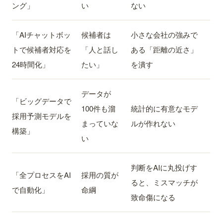
ング」
い
ない
「AIチャットボッ
候補者は
小さな会社の強みで
トで候補者対応を
「人と話し
ある「距離の近さ」
24時間化」
たい」
を潰す
データが
「ビッグデータで
100件も溜
統計的に有意なモデ
採用予測モデルを
まっていな
ルが作れない
構築」
い
判断をAIに丸投げす
「全プロセスをAI
採用の質が
ると、ミスマッチが
で自動化」
命綱
致命傷になる