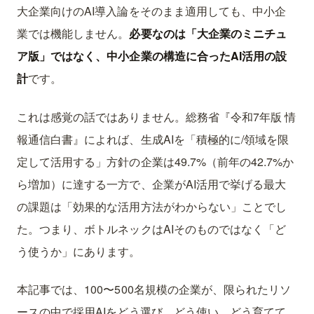
大企業向けのAI導入論をそのまま適用しても、中小企
業では機能しません。
必要なのは「大企業のミニチュ
ア版」ではなく、中小企業の構造に合ったAI活用の設
計
です。
これは感覚の話ではありません。総務省『令和7年版 情
報通信白書』によれば、生成AIを「積極的に/領域を限
定して活用する」方針の企業は49.7%（前年の42.7%か
ら増加）に達する一方で、企業がAI活用で挙げる最大
の課題は「効果的な活用方法がわからない」ことでし
た。つまり、ボトルネックはAIそのものではなく「ど
う使うか」にあります。
本記事では、100〜500名規模の企業が、限られたリソ
ースの中で採用AIをどう選び、どう使い、どう育てて