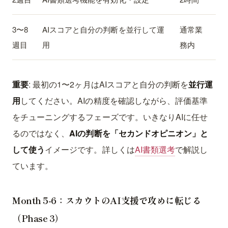
3〜8
AIスコアと自分の判断を並行して運
通常業
週目
用
務内
重要
: 最初の1〜2ヶ月はAIスコアと自分の判断を
並行運
用
してください。AIの精度を確認しながら、評価基準
をチューニングするフェーズです。いきなりAIに任せ
るのではなく、
AIの判断を「セカンドオピニオン」と
して使う
イメージです。詳しくは
AI書類選考
で解説し
ています。
Month 5-6：スカウトのAI支援で攻めに転じる
（Phase 3）