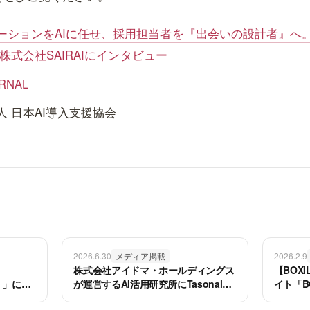
ーションをAIに任せ、採用担当者を『出会いの設計者』へ。
る株式会社SAIRAIにインタビュー
URNAL
 日本AI導入支援協会
2026.6.30
メディア掲載
2026.2.9
株式会社アイドマ・ホールディングス
【BOXI
）」に
が運営するAI活用研究所にTasonalが
イト「BO
が掲載され
紹介されました
載され