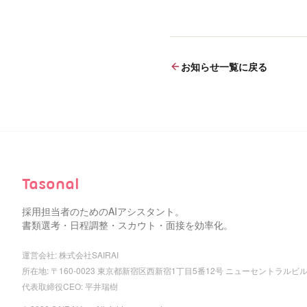
ました
お知らせ一覧に戻る
Tasonal
採用担当者のためのAIアシスタント。
書類選考・日程調整・スカウト・面接を効率化。
運営会社: 株式会社SAIRAI
所在地: 〒160-0023 東京都新宿区西新宿1丁目5番12号 ニューセントラルビ
代表取締役CEO: 平井瑞樹