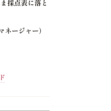
まま採点表に落と
マネージャー）
す
ド