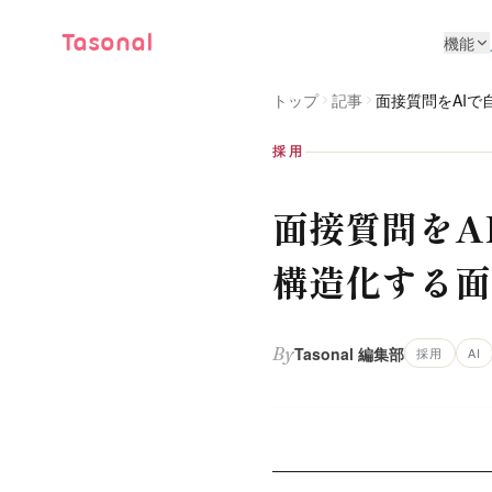
Tasonal
機能
トップ
記事
面接質問をAI
採用
面接質問をA
構造化する面
By
Tasonal 編集部
採用
AI