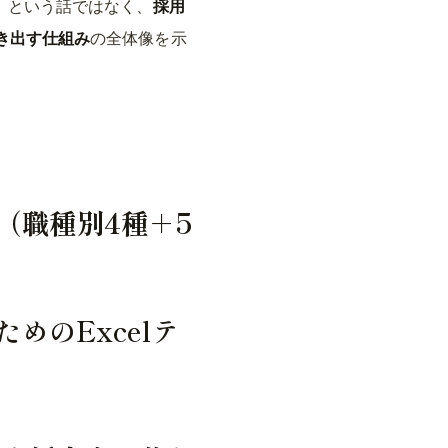
」という話ではなく、
採用
き出す仕組み
の全体像を示
（職種別4種＋5
めのExcelテ