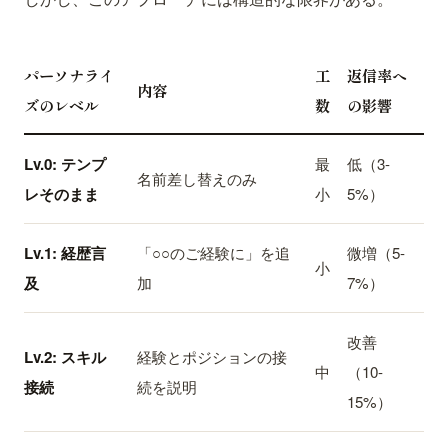
パーソナライ
工
返信率へ
内容
ズのレベル
数
の影響
Lv.0: テンプ
最
低（3-
名前差し替えのみ
レそのまま
小
5%）
Lv.1: 経歴言
「○○のご経験に」を追
微増（5-
小
及
加
7%）
改善
Lv.2: スキル
経験とポジションの接
中
（10-
接続
続を説明
15%）